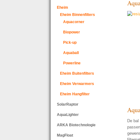
Aqua
Eheim
Eheim Binnenfilters
Aquacorner
Biopower
Pick-up
Aquaball
Powerline
Eheim Buitenfilters
Eheim Verwarmers
Eheim Hangfilter
SolarRaptor
Aqua
AquaLighter
De bal 
ARKA Biotechnologie
passen
gewens
MagFloat
filterp