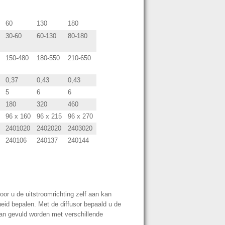
60
130
180
30-60
60-130
80-180
150-480
180-550
210-650
0,37
0,43
0,43
5
6
6
180
320
460
96 x 160
96 x 215
96 x 270
2401020
2402020
2403020
240106
240137
240144
oor u de uitstroomrichting zelf aan kan
heid bepalen. Met de diffusor bepaald u de
 kan gevuld worden met verschillende