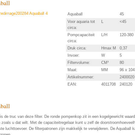
ball
Aquaball
45
Voor aquaria tot
L
<45
circa:
Pompcapaciteit
L/H
120-380
circa:
Druk circa:
Hmax M
0,37
Invoer:
W
5
Filtervolume:
CM³
80
Maat:
MM
96 x 104
Artikelnummer:
2400020
EAN:
4011708
240120
ball
is de truc van deze filter. De ronde pompenkop zit in een kogelgewricht waard
 zoals u dat wilt. Met de capaciteitregelaar kunt u zelf de doorstroomhoeveel
te luchttoevoer. De filterpatronen zijn makkelijk te verwijderen. De Aquaball
atronen.