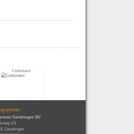
Carbonator
ctgegevens
erman Gendringen BV
lsweg 3-5
AE Gendringen