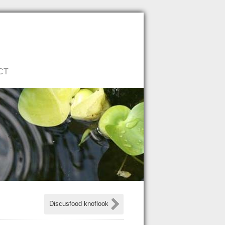
Neem direct contact op!
CT
Discusfood knoflook