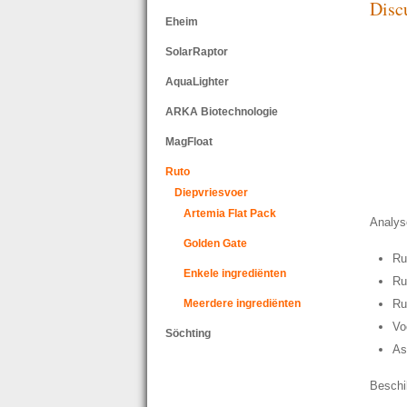
Disc
Eheim
SolarRaptor
AquaLighter
ARKA Biotechnologie
MagFloat
Ruto
Diepvriesvoer
Artemia Flat Pack
Analys
Golden Gate
Ru
Enkele ingrediënten
Ru
Meerdere ingrediënten
Ru
Vo
Söchting
As
Beschi