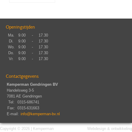
Openingstijden
Ma.
9.00
-
17.30
Di.
9.00
-
17.30
Wo.
9.00
-
17.30
Do.
9.00
-
17.30
Vr.
9.00
-
17.30
Contactgegevens
Kemperman Gendringen BV
Handelsweg 3-5
7081 AE Gendringen
Tel:
0315-686741
Fax:
0315-631663
E-mail:
info@kemperman-bv.nl
Copyright © 2026 | Kemperman
Webdesign & ontwikkeling