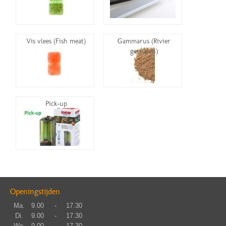
Vis vlees (Fish meat)
Gammarus (Rivier
garnalen)
Pick-up
Openingstijden
Ma.
9.00
-
17.30
Di.
9.00
-
17.30
Wo.
9.00
-
17.30