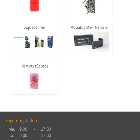
Aquacorner
AquaLighter Nano +
Inktvis (Squid)
Openingstijden
Ma.
9.00
-
17.30
Di.
9.00
-
17.30