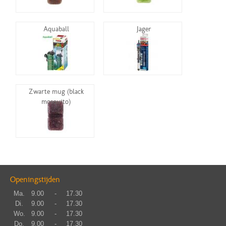
Aquaball
Jäger
Zwarte mug (black
mosquito)
Openingstijden
Ma.
9.00
-
17.30
Di.
9.00
-
17.30
Wo.
9.00
-
17.30
Do.
9.00
-
17.30