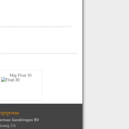
Mag Float 30
ctgegevens
erman Gendringen BV
lsweg 3-5