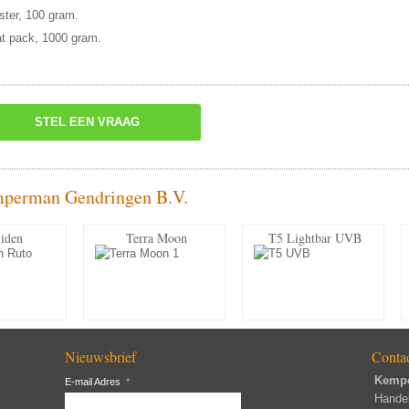
ister, 100 gram.
at pack, 1000 gram.
STEL EEN VRAAG
mperman Gendringen B.V.
iden
Terra Moon
T5 Lightbar UVB
Nieuwsbrief
Conta
Kemp
E-mail Adres
*
Hande