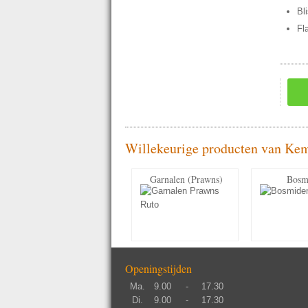
Bl
Fl
Willekeurige producten van Ke
Garnalen (Prawns)
Bosm
Openingstijden
Ma.
9.00
-
17.30
Di.
9.00
-
17.30