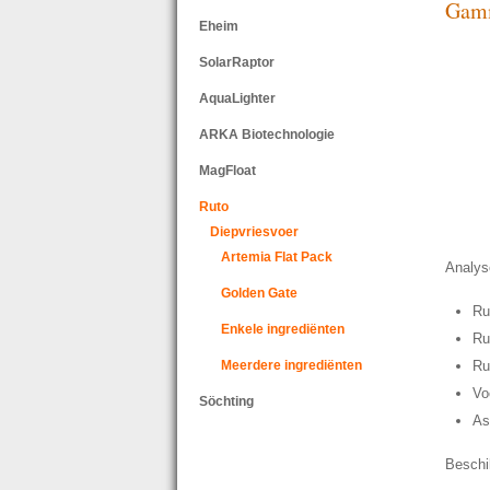
Gamm
Eheim
SolarRaptor
AquaLighter
ARKA Biotechnologie
MagFloat
Ruto
Diepvriesvoer
Artemia Flat Pack
Analys
Golden Gate
Ru
Enkele ingrediënten
Ru
Meerdere ingrediënten
Ru
Vo
Söchting
As
Beschi