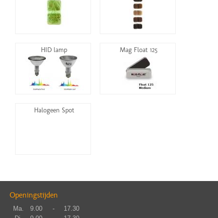
HID lamp
Mag Float 125
Halogeen Spot
Openingstijden
Ma.
9.00
-
17.30