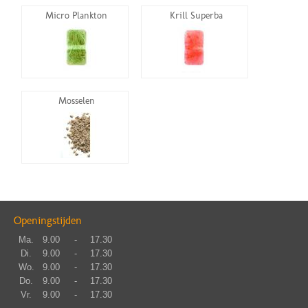
Micro Plankton
Krill Superba
Mosselen
Openingstijden
Ma.
9.00
-
17.30
Di.
9.00
-
17.30
Wo.
9.00
-
17.30
Do.
9.00
-
17.30
Vr.
9.00
-
17.30